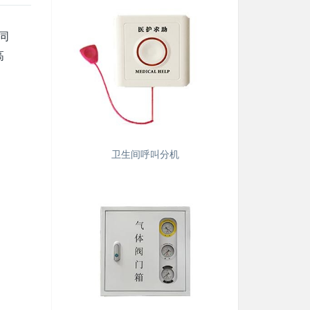
同
高
卫生间呼叫分机